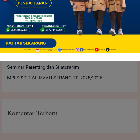
i
Pos-pos Terbaru
u
n
SIMAAN AL-QURAN 2026
t
Upacara Memperingati Hari Pramuka Ke-64
u
Workshop Psikologi Perkembangan Anak Usia Sekolah
k
Dasar
:
Seminar Parenting dan Silaturahim
MPLS SDIT AL-IZZAH SERANG TP. 2025/2026
Komentar Terbaru