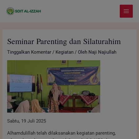
Lewati
modal-check
Main
ke
Menu
konten
Seminar Parenting dan Silaturahim
Tinggalkan Komentar
/
Kegiatan
/ Oleh
Naji Najiullah
Sabtu, 19 Juli 2025
Alhamdulillah telah dilaksanakan kegiatan parenting,