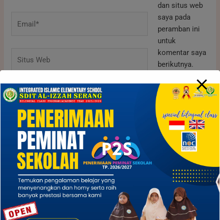
dan situs web
saya pada
Email*
peramban ini
untuk
komentar saya
Situs
berikutnya.
Web
C
a
r