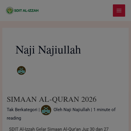
Lewati
modal-check
Main
ke
Menu
konten
Naji Najiullah
SIMAAN
SIMAAN AL-QURAN 2026
AL-
QURAN
Tak Berkategori
|
Oleh
Naji Najiullah
|
1 minute of
2026
reading
SDIT Al-Izzah Gelar Simaan Al-Qur’an Juz 30 dan 27