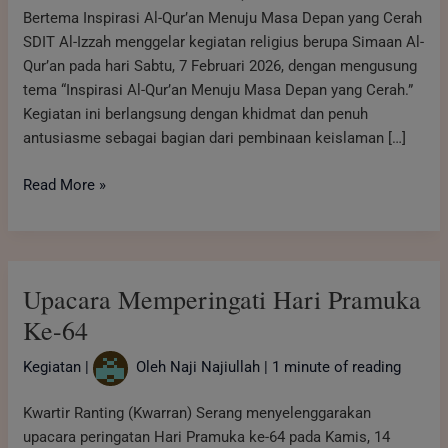
Bertema Inspirasi Al-Qur’an Menuju Masa Depan yang Cerah
SDIT Al-Izzah menggelar kegiatan religius berupa Simaan Al-
Qur’an pada hari Sabtu, 7 Februari 2026, dengan mengusung
tema “Inspirasi Al-Qur’an Menuju Masa Depan yang Cerah.”
Kegiatan ini berlangsung dengan khidmat dan penuh
antusiasme sebagai bagian dari pembinaan keislaman […]
Read More »
Upacara
Upacara Memperingati Hari Pramuka
Memperingati
Hari
Ke-64
Pramuka
Kegiatan
|
Oleh
Naji Najiullah
|
1 minute of reading
Ke-
64
Kwartir Ranting (Kwarran) Serang menyelenggarakan
upacara peringatan Hari Pramuka ke-64 pada Kamis, 14