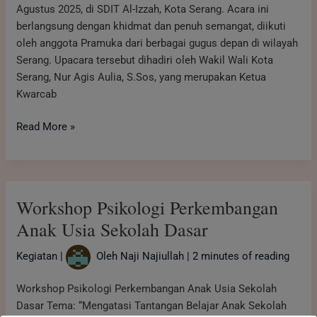
Agustus 2025, di SDIT Al-Izzah, Kota Serang. Acara ini
berlangsung dengan khidmat dan penuh semangat, diikuti
oleh anggota Pramuka dari berbagai gugus depan di wilayah
Serang. Upacara tersebut dihadiri oleh Wakil Wali Kota
Serang, Nur Agis Aulia, S.Sos, yang merupakan Ketua
Kwarcab
Read More »
Workshop
Workshop Psikologi Perkembangan
Psikologi
Perkembangan
Anak Usia Sekolah Dasar
Anak
Kegiatan
|
Oleh
Naji Najiullah
|
2 minutes of reading
Usia
Sekolah
Workshop Psikologi Perkembangan Anak Usia Sekolah
Dasar
Dasar Tema: “Mengatasi Tantangan Belajar Anak Sekolah