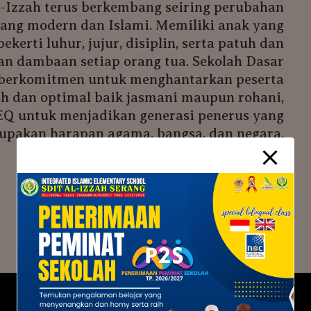
l-Izzah terus berkembang seiring perubahan
ang modern dan Islami. Memiliki anak yang
kerti luhur, jujur, disiplin, serta patuh dan
n dambaan setiap orang tua. Sekolah Dasar
h berkomitmen untuk menghantarkan peserta
uh dan optimal baik jasmani maupun rohani,
Q untuk menjadikan generasi penerus yang
upakan harapan agama, bangsa, dan negara.
SPESIAL TEAM