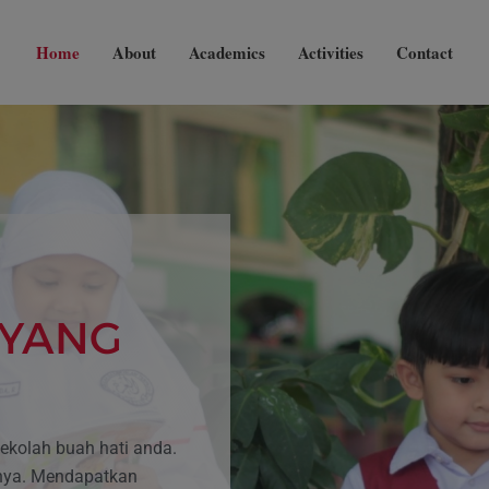
modal-check
Home
About
Academics
Activities
Contact
 YANG
kolah buah hati anda.
nya. Mendapatkan