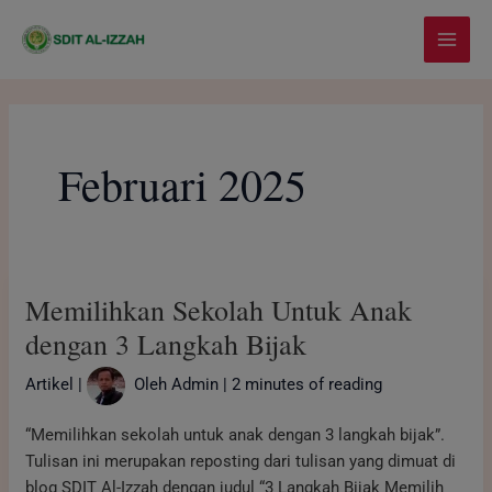
Lewati
modal-check
Main
ke
Menu
konten
Februari 2025
Memilihkan
Memilihkan Sekolah Untuk Anak
Sekolah
Untuk
dengan 3 Langkah Bijak
Anak
Artikel
|
Oleh
Admin
|
2 minutes of reading
dengan
3
“Memilihkan sekolah untuk anak dengan 3 langkah bijak”.
Langkah
Tulisan ini merupakan reposting dari tulisan yang dimuat di
Bijak
blog SDIT Al-Izzah dengan judul “3 Langkah Bijak Memilih