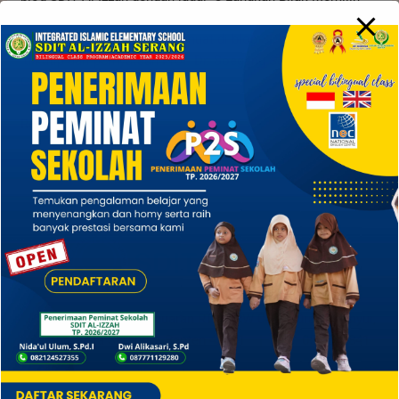
Sekolah Untuk Anak” yang merupakan ringkasan dari tulisan
sebelumnya, yang pernah dimuat di blog SDIT Al-Izzah yang
dikutip dari pernyataan Prof. Dr. Soegeng Santoso, M.Pd,
Guru Besar Tetap di […]
Read More »
Jl. Tb. Husni Qadir, Pabuaran RT 01 RW 04, Kelurahan Unyur,
Serang, Kota Serang – Banten 42111 | Telp. 054-228841
Email
: sditalizzahserang96@gmail.com