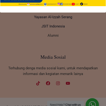
Link Partner
Yayasan Al-Izzah Serang
JSIT Indonesia
Alumni
Media Sosial
Terhubung denga media sosial kami, untuk mendapatkan
informasi dan kegiatan menarik lainya
Need Help?
Chat with us